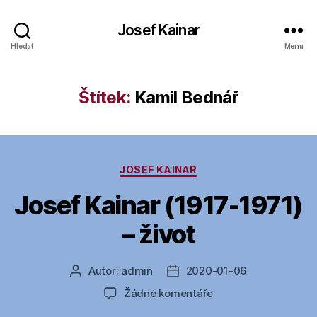
Josef Kainar
Hledat
Menu
Štítek:
Kamil Bednář
Rubriky
JOSEF KAINAR
Josef Kainar (1917-1971)
– život
Autor:
admin
2020-01-06
Autor
Datum
příspěvku
příspěvku
u
Žádné komentáře
textu