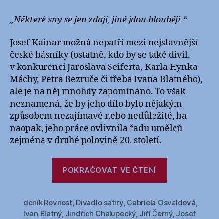
s
názvem
„Některé sny se jen zdají, jiné jdou hlouběji.“
Josef
Kainar
Josef Kainar možná nepatří mezi nejslavnější
(1917-
české básníky (ostatně, kdo by se také divil,
1971)
v konkurenci Jaroslava Seiferta, Karla Hynka
–
Máchy, Petra Bezruče či třeba Ivana Blatného),
život
ale je na něj mnohdy zapomínáno. To však
neznamená, že by jeho dílo bylo nějakým
způsobem nezajímavé nebo nedůležité, ba
naopak, jeho práce ovlivnila řadu umělců
zejména v druhé polovině 20. století.
„Josef
POKRAČOVAT VE ČTENÍ
Kainar
(1917-
deník Rovnost
,
Divadlo satiry
,
Gabriela Osvaldová
1971)
,
Ivan Blatný
,
Jindřich Chalupecký
,
Jiří Černý
,
Josef
–