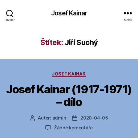
Josef Kainar
Hledat
Menu
Štítek:
Jiří Suchý
Rubriky
JOSEF KAINAR
Josef Kainar (1917-1971)
– dílo
Autor:
admin
2020-04-05
Autor
Datum
příspěvku
příspěvku
u
Žádné komentáře
textu