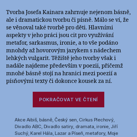
s
názvem
Tvorba Josefa Kainara zahrnuje nejenom básně,
Josef
ale i dramatickou tvorbu či písně. Málo se ví, že
Kainar
se věnoval také tvorbě pro děti. Hlavními
(1917-
aspekty v jeho práci jsou cit pro využívání
1971)
metafor, sarkasmus, ironie, a to vše podáno
–
mnohdy až hovorovým jazykem s nádechem
dílo
lehkých vulgarit. Těžiště jeho tvorby však i
nadále najdeme především v poezii, přičemž
mnohé básně stojí na hranici mezi poezií a
písňovými texty či dokonce kousek za ní.
„Josef
POKRAČOVAT VE ČTENÍ
Kainar
(1917-
Akce Aibiš
,
básně
,
Český sen
,
Cirkus Plechový
1971)
,
Divadlo ABC
,
Divadlo satiry
,
dramata
,
ironie
,
Jiří
–
Suchý
,
Karel Hála
,
Lazar a Píseň
,
metafory
,
Moje
dílo“