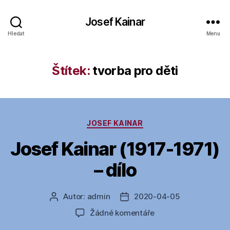
Josef Kainar
Hledat
Menu
Štítek:
tvorba pro děti
Rubriky
JOSEF KAINAR
Josef Kainar (1917-1971)
– dílo
Autor:
admin
2020-04-05
Autor
Datum
příspěvku
příspěvku
u
Žádné komentáře
textu