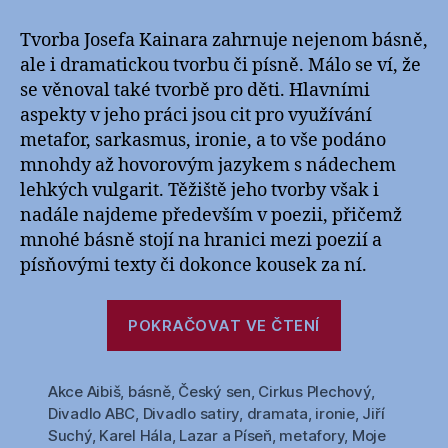
s
názvem
Tvorba Josefa Kainara zahrnuje nejenom básně,
Josef
ale i dramatickou tvorbu či písně. Málo se ví, že
Kainar
se věnoval také tvorbě pro děti. Hlavními
(1917-
aspekty v jeho práci jsou cit pro využívání
1971)
metafor, sarkasmus, ironie, a to vše podáno
–
mnohdy až hovorovým jazykem s nádechem
dílo
lehkých vulgarit. Těžiště jeho tvorby však i
nadále najdeme především v poezii, přičemž
mnohé básně stojí na hranici mezi poezií a
písňovými texty či dokonce kousek za ní.
„Josef
POKRAČOVAT VE ČTENÍ
Kainar
(1917-
Akce Aibiš
,
básně
,
Český sen
,
Cirkus Plechový
1971)
,
Divadlo ABC
,
Divadlo satiry
,
dramata
,
ironie
,
Jiří
–
Suchý
,
Karel Hála
,
Lazar a Píseň
,
metafory
,
Moje
dílo“