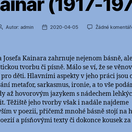
ainar (1917-1971
Autor:
admin
2020-04-05
Žádné komentář
Autor
Datum
příspěvku
příspěvku
 Josefa Kainara zahrnuje nejenom básně, ale
ickou tvorbu či písně. Málo se ví, že se věnov
 pro děti. Hlavními aspekty v jeho práci jsou c
ání metafor, sarkasmus, ironie, a to vše podá
y až hovorovým jazykem s nádechem lehký
it. Těžiště jeho tvorby však i nadále najdeme
ším v poezii, přičemž mnohé básně stojí na h
oezií a písňovými texty či dokonce kousek za 