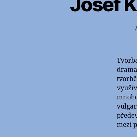
Josef K
Tvorba
dramat
tvorbě
využív
mnohd
vulgar
předev
mezi p