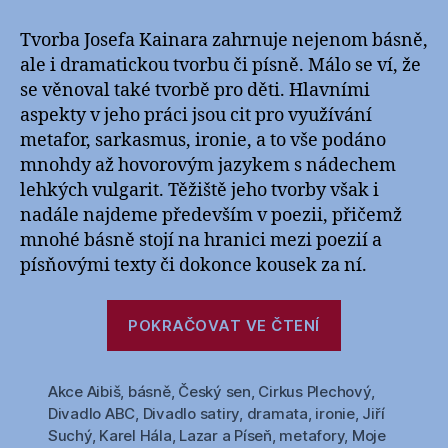
s
názvem
Tvorba Josefa Kainara zahrnuje nejenom básně,
Josef
ale i dramatickou tvorbu či písně. Málo se ví, že
Kainar
se věnoval také tvorbě pro děti. Hlavními
(1917-
aspekty v jeho práci jsou cit pro využívání
1971)
metafor, sarkasmus, ironie, a to vše podáno
–
mnohdy až hovorovým jazykem s nádechem
dílo
lehkých vulgarit. Těžiště jeho tvorby však i
nadále najdeme především v poezii, přičemž
mnohé básně stojí na hranici mezi poezií a
písňovými texty či dokonce kousek za ní.
„Josef
POKRAČOVAT VE ČTENÍ
Kainar
(1917-
Akce Aibiš
,
básně
,
Český sen
,
Cirkus Plechový
1971)
,
Divadlo ABC
,
Divadlo satiry
,
dramata
,
ironie
,
Jiří
–
Suchý
,
Karel Hála
,
Lazar a Píseň
,
metafory
,
Moje
dílo“