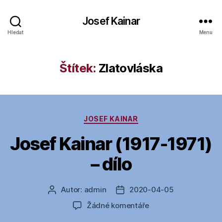
Josef Kainar
Hledat
Menu
Štítek:
Zlatovláska
Rubriky
JOSEF KAINAR
Josef Kainar (1917-1971)
– dílo
Autor:
admin
2020-04-05
Autor
Datum
příspěvku
příspěvku
u
Žádné komentáře
textu